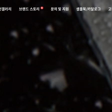
턴갤러리
브랜드 스토리
문의 및 지원
샘플북/카달로그
고